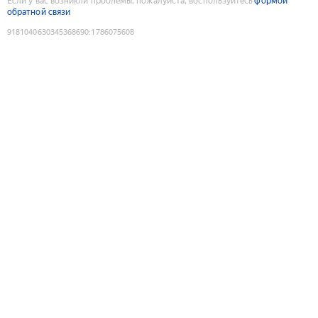
Если у вас возникли проблемы, пожалуйста, воспользуйтесь
формой
обратной связи
9181040630345368690
:
1786075608