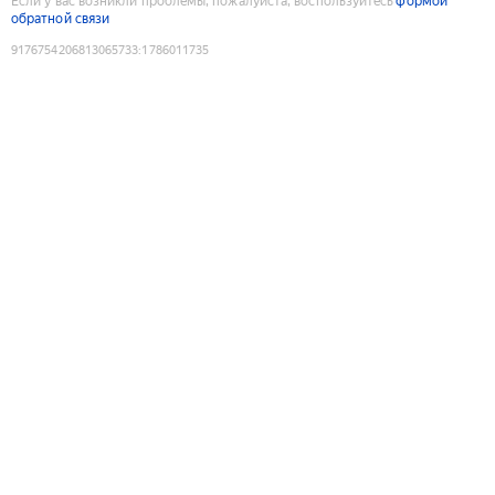
Если у вас возникли проблемы, пожалуйста, воспользуйтесь
формой
обратной связи
9176754206813065733
:
1786011735