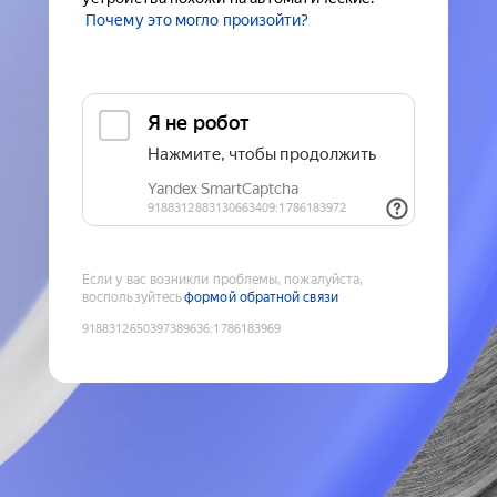
Почему это могло произойти?
Если у вас возникли проблемы, пожалуйста,
воспользуйтесь
формой обратной связи
9188312650397389636
:
1786183969