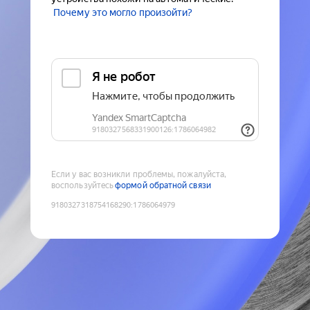
Почему это могло произойти?
Если у вас возникли проблемы, пожалуйста,
воспользуйтесь
формой обратной связи
9180327318754168290
:
1786064979