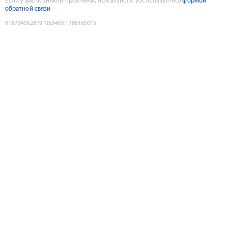
Если у вас возникли проблемы, пожалуйста, воспользуйтесь
формой
обратной связи
9187040628791053469
:
1786165015