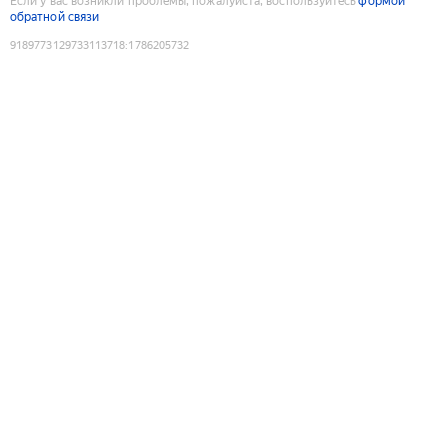
Если у вас возникли проблемы, пожалуйста, воспользуйтесь
формой
обратной связи
9189773129733113718
:
1786205732