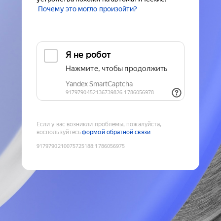
Почему это могло произойти?
Если у вас возникли проблемы, пожалуйста,
воспользуйтесь
формой обратной связи
9179790210075725188
:
1786056975