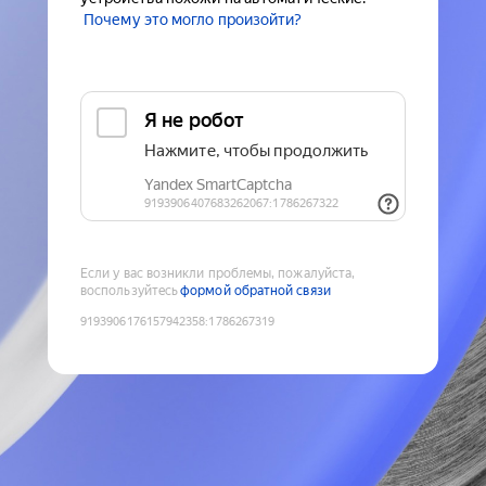
Почему это могло произойти?
Если у вас возникли проблемы, пожалуйста,
воспользуйтесь
формой обратной связи
9193906176157942358
:
1786267319