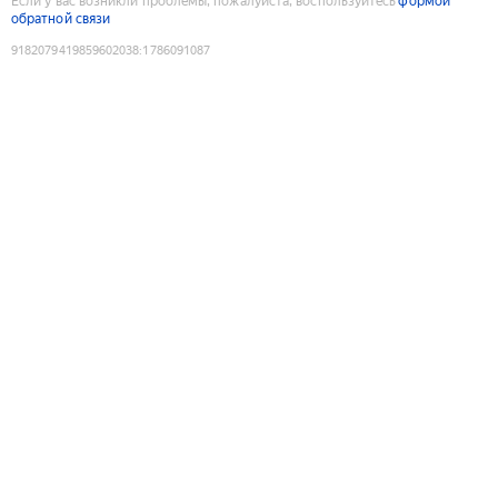
Если у вас возникли проблемы, пожалуйста, воспользуйтесь
формой
обратной связи
9182079419859602038
:
1786091087