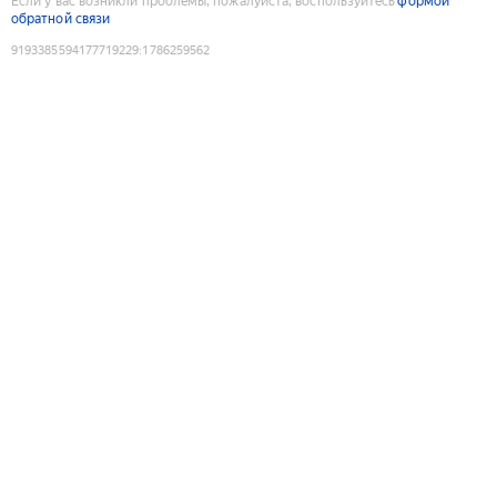
Если у вас возникли проблемы, пожалуйста, воспользуйтесь
формой
обратной связи
9193385594177719229
:
1786259562