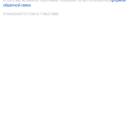
Если у вас возникли проблемы, пожалуйста, воспользуйтесь
формой
обратной связи
9194420605731734914
:
1786274985