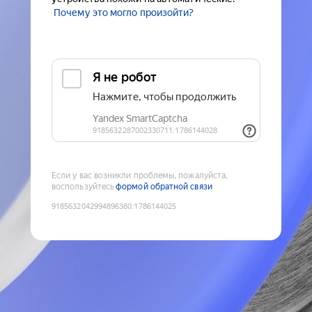
Почему это могло произойти?
Если у вас возникли проблемы, пожалуйста,
воспользуйтесь
формой обратной связи
9185632042994896380
:
1786144025