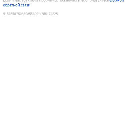
Если у вас возникли проблемы, пожалуйста, воспользуйтесь
формой
обратной связи
9187658750350855609
:
1786174225