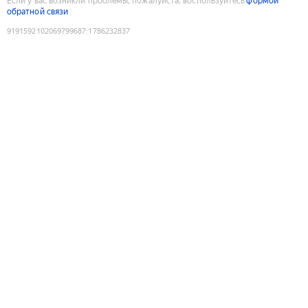
Если у вас возникли проблемы, пожалуйста, воспользуйтесь
формой
обратной связи
9191592102069799687
:
1786232837