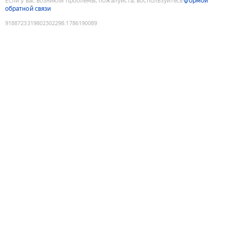
Если у вас возникли проблемы, пожалуйста, воспользуйтесь
формой
обратной связи
9188723319802302298
:
1786190089