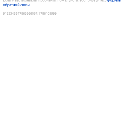
Если у вас возникли проблемы, пожалуйста, воспользуйтесь
формой
обратной связи
9183348577863866067
:
1786109999