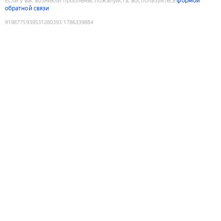
Если у вас возникли проблемы, пожалуйста, воспользуйтесь
формой
обратной связи
9198775939531280393
:
1786339884