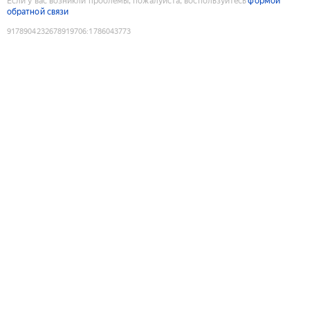
Если у вас возникли проблемы, пожалуйста, воспользуйтесь
формой
обратной связи
9178904232678919706
:
1786043773