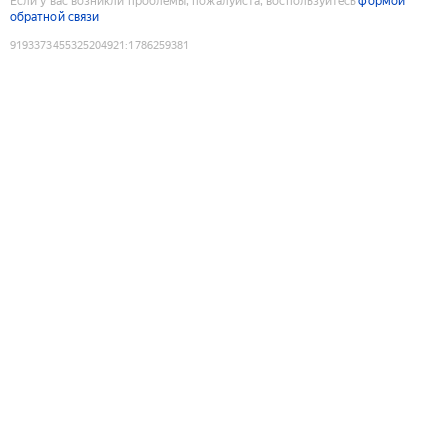
Если у вас возникли проблемы, пожалуйста, воспользуйтесь
формой
обратной связи
9193373455325204921
:
1786259381