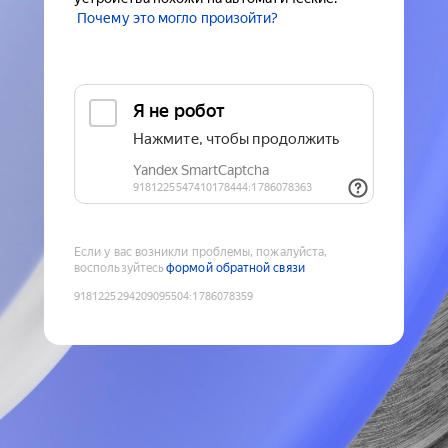
Почему это могло произойти?
Если у вас возникли проблемы, пожалуйста,
воспользуйтесь
формой обратной связи
9181225294209095504
:
1786078359