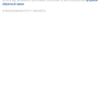
Если у вас возникли проблемы, пожалуйста, воспользуйтесь
формой
обратной связи
9190030828844615770
:
1786209572