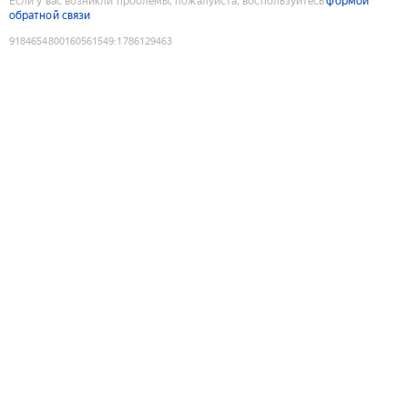
Если у вас возникли проблемы, пожалуйста, воспользуйтесь
формой
обратной связи
9184654800160561549
:
1786129463