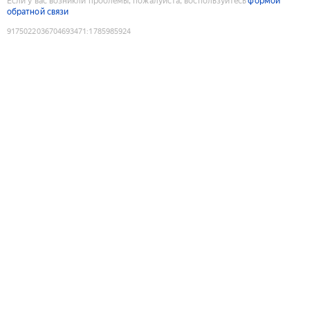
Если у вас возникли проблемы, пожалуйста, воспользуйтесь
формой
обратной связи
9175022036704693471
:
1785985924