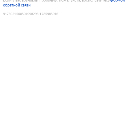
Если у вас возникли проблемы, пожалуйста, воспользуйтесь
формой
обратной связи
9175021500504998295
:
1785985916