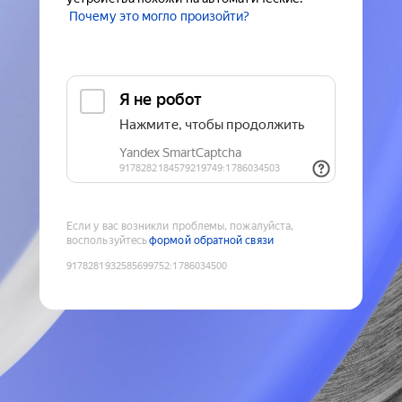
Почему это могло произойти?
Если у вас возникли проблемы, пожалуйста,
воспользуйтесь
формой обратной связи
9178281932585699752
:
1786034500