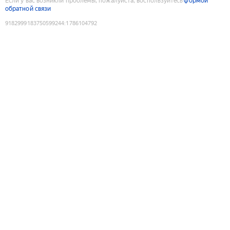
Если у вас возникли проблемы, пожалуйста, воспользуйтесь
формой
обратной связи
9182999183750599244
:
1786104792