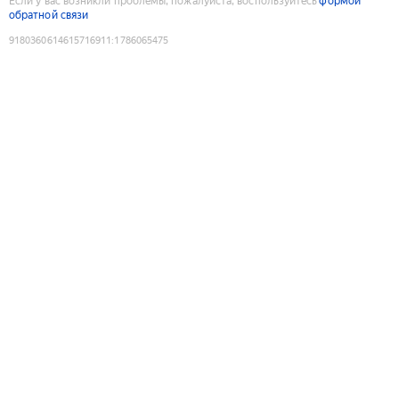
Если у вас возникли проблемы, пожалуйста, воспользуйтесь
формой
обратной связи
9180360614615716911
:
1786065475