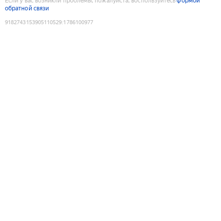
Если у вас возникли проблемы, пожалуйста, воспользуйтесь
формой
обратной связи
9182743153905110529
:
1786100977