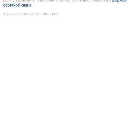
Если у вас возникли проблемы, пожалуйста, воспользуйтесь
формой
обратной связи
9183625955106358550
:
1786114132