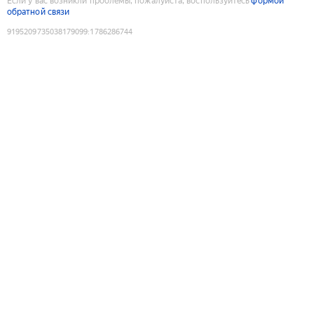
Если у вас возникли проблемы, пожалуйста, воспользуйтесь
формой
обратной связи
9195209735038179099
:
1786286744