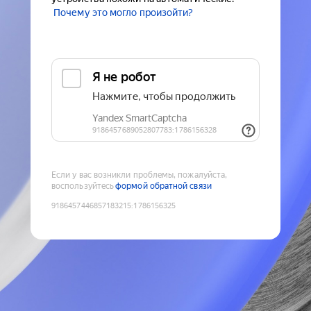
Почему это могло произойти?
Если у вас возникли проблемы, пожалуйста,
воспользуйтесь
формой обратной связи
9186457446857183215
:
1786156325