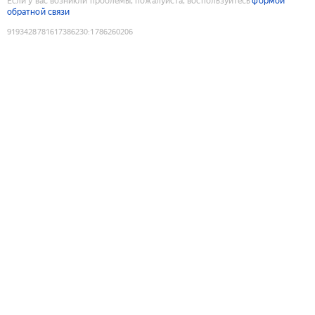
Если у вас возникли проблемы, пожалуйста, воспользуйтесь
формой
обратной связи
9193428781617386230
:
1786260206