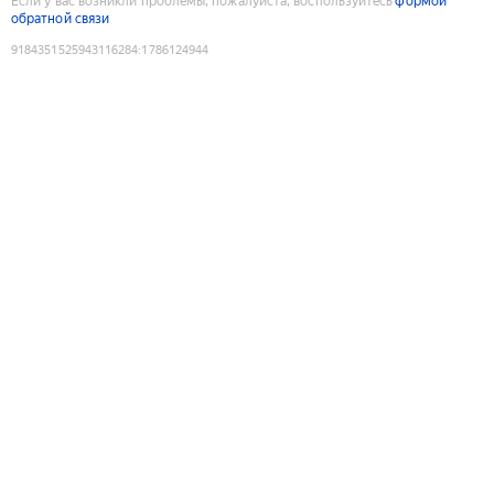
Если у вас возникли проблемы, пожалуйста, воспользуйтесь
формой
обратной связи
9184351525943116284
:
1786124944