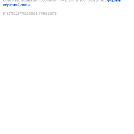
Если у вас возникли проблемы, пожалуйста, воспользуйтесь
формой
обратной связи
9198782267762938639
:
1786339979