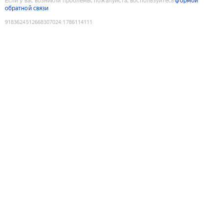
Если у вас возникли проблемы, пожалуйста, воспользуйтесь
формой
обратной связи
9183624512668307024
:
1786114111