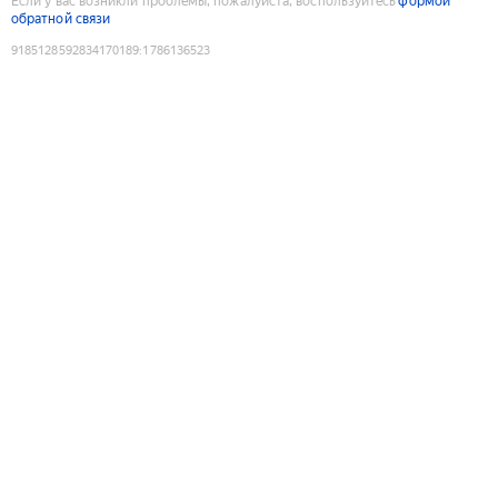
Если у вас возникли проблемы, пожалуйста, воспользуйтесь
формой
обратной связи
9185128592834170189
:
1786136523