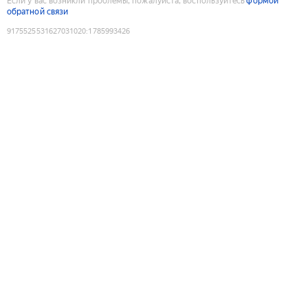
Если у вас возникли проблемы, пожалуйста, воспользуйтесь
формой
обратной связи
9175525531627031020
:
1785993426