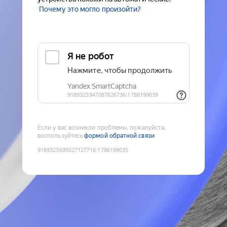
Почему это могло произойти?
Если у вас возникли проблемы, пожалуйста,
воспользуйтесь
формой обратной связи
9189323695027127718
:
1786199035