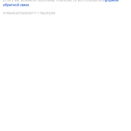
Если у вас возникли проблемы, пожалуйста, воспользуйтесь
формой
обратной связи
9195649297560639717
:
1786293294