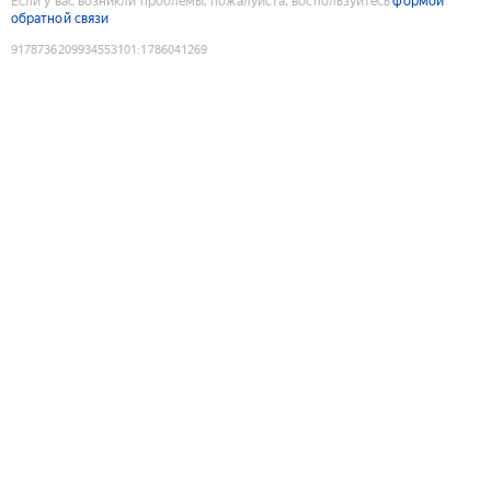
Если у вас возникли проблемы, пожалуйста, воспользуйтесь
формой
обратной связи
9178736209934553101
:
1786041269