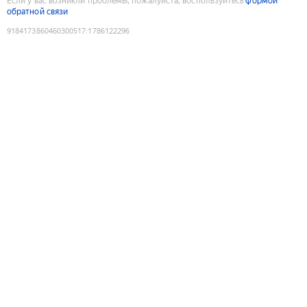
Если у вас возникли проблемы, пожалуйста, воспользуйтесь
формой
обратной связи
9184173860460300517
:
1786122296