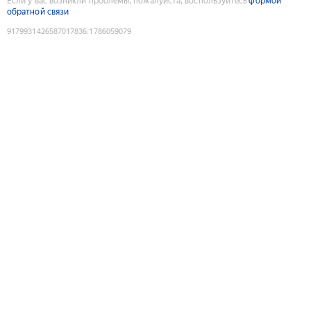
Если у вас возникли проблемы, пожалуйста, воспользуйтесь
формой
обратной связи
9179931426587017836
:
1786059079