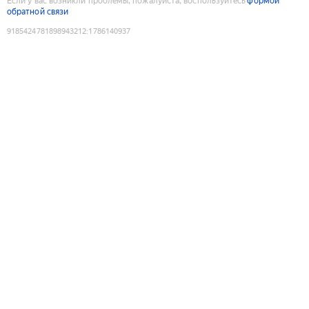
Если у вас возникли проблемы, пожалуйста, воспользуйтесь
формой
обратной связи
9185424781898943212
:
1786140937