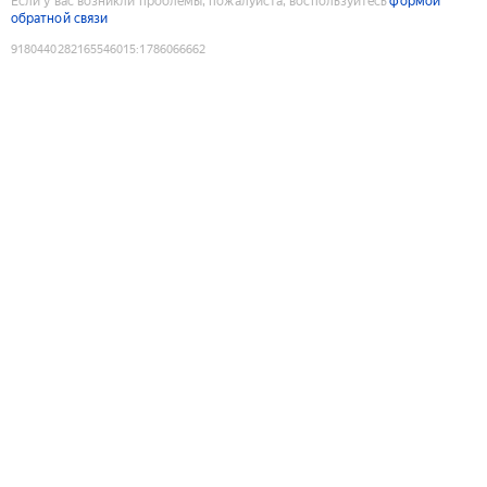
Если у вас возникли проблемы, пожалуйста, воспользуйтесь
формой
обратной связи
9180440282165546015
:
1786066662