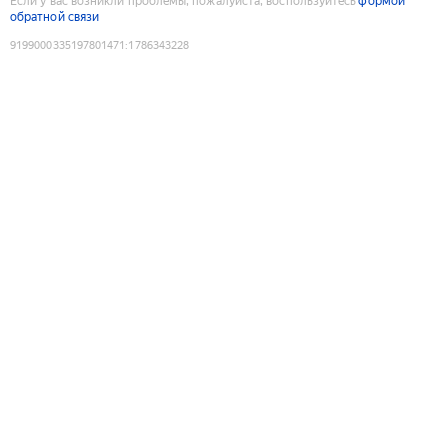
Если у вас возникли проблемы, пожалуйста, воспользуйтесь
формой
обратной связи
9199000335197801471
:
1786343228