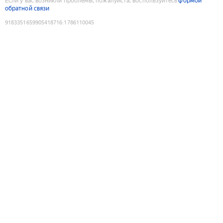
Если у вас возникли проблемы, пожалуйста, воспользуйтесь
формой
обратной связи
9183351659905418716
:
1786110045