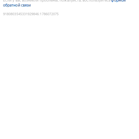
Если у вас возникли проблемы, пожалуйста, воспользуйтесь
формой
обратной связи
9180803545331929846
:
1786072075