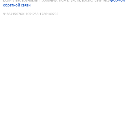
Если у вас возникли проблемы, пожалуйста, воспользуйтесь
формой
обратной связи
9185415076011051255
:
1786140792