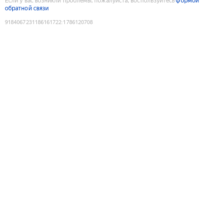
Если у вас возникли проблемы, пожалуйста, воспользуйтесь
формой
обратной связи
9184067231186161722
:
1786120708