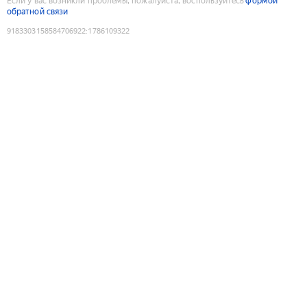
Если у вас возникли проблемы, пожалуйста, воспользуйтесь
формой
обратной связи
9183303158584706922
:
1786109322